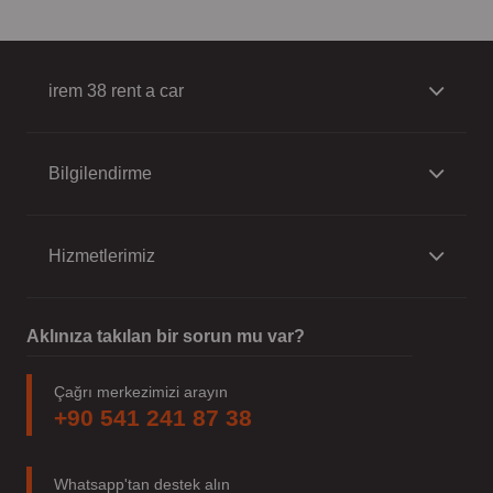
irem 38 rent a car
Bilgilendirme
Hizmetlerimiz
Aklınıza takılan bir sorun mu var?
Çağrı merkezimizi arayın
+90 541 241 87 38
Whatsapp'tan destek alın