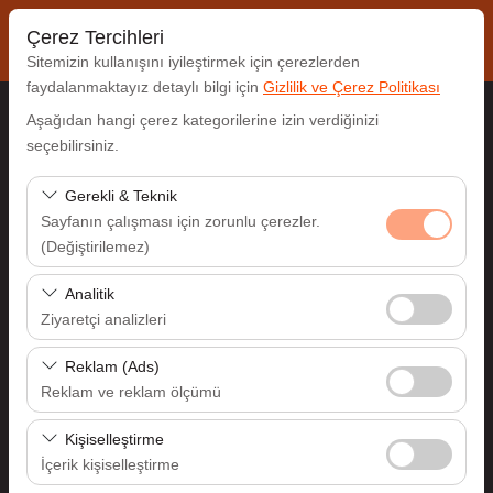
Çerez Tercihleri
Sitemizin kullanışını iyileştirmek için çerezlerden
faydalanmaktayız detaylı bilgi için
Gizlilik ve Çerez Politikası
Aşağıdan hangi çerez kategorilerine izin verdiğinizi
Alış Lokasyonu
seçebilirsiniz.
Antalya Havalimanı (AYT)
Gerekli & Teknik
Sayfanın çalışması için zorunlu çerezler.
(Değiştirilemez)
Aracı farklı bir lokasyona bırakacağım
Bu çerezler sitenin doğru şekilde çalışması, güvenlik,
Analitik
Alış Tarih & Saat
oturum yönetimi ve temel işlevler için gereklidir. Devre
Ziyaretçi analizleri
dışı bırakılamaz.
09:00
Bu çerezler, sitemizin nasıl kullanıldığını (ziyaretçi sayısı,
Reklam (Ads)
en çok ziyaret edilen sayfalar, kullanıcı davranışları)
Reklam ve reklam ölçümü
Bırakış Tarih & Saat
analiz etmemizi sağlar. Bu veriler, web sitesi
Bu çerezler, size ilgi alanlarınıza uygun kişiselleştirilmiş
performansını ölçmek ve kullanıcı deneyimini sürekli
Kişiselleştirme
09:00
reklamlar göstermemize ve reklam kampanyalarımızın
iyileştirmek için kullanılır.
İçerik kişiselleştirme
etkinliğini (gösterim sayısı, tıklama oranı) ölçmemize