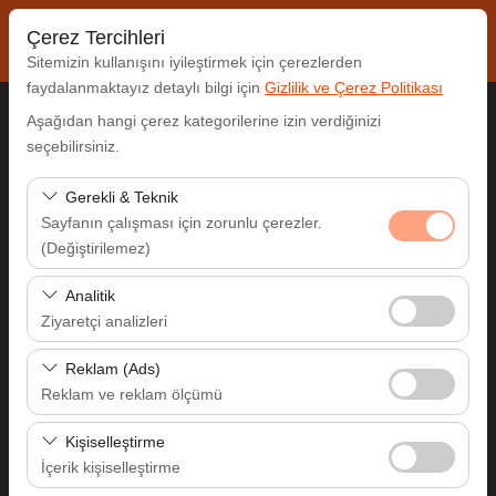
Çerez Tercihleri
Sitemizin kullanışını iyileştirmek için çerezlerden
faydalanmaktayız detaylı bilgi için
Gizlilik ve Çerez Politikası
Aşağıdan hangi çerez kategorilerine izin verdiğinizi
Alış Lokasyonu
seçebilirsiniz.
İzmir Adnan Menderes Havalimanı (ADB)
Gerekli & Teknik
Sayfanın çalışması için zorunlu çerezler.
(Değiştirilemez)
Aracı farklı bir lokasyona bırakacağım
Bu çerezler sitenin doğru şekilde çalışması, güvenlik,
Analitik
Alış Tarih & Saat
oturum yönetimi ve temel işlevler için gereklidir. Devre
Ziyaretçi analizleri
dışı bırakılamaz.
09:00
Bu çerezler, sitemizin nasıl kullanıldığını (ziyaretçi sayısı,
Reklam (Ads)
en çok ziyaret edilen sayfalar, kullanıcı davranışları)
Reklam ve reklam ölçümü
Bırakış Tarih & Saat
analiz etmemizi sağlar. Bu veriler, web sitesi
Bu çerezler, size ilgi alanlarınıza uygun kişiselleştirilmiş
performansını ölçmek ve kullanıcı deneyimini sürekli
Kişiselleştirme
09:00
reklamlar göstermemize ve reklam kampanyalarımızın
iyileştirmek için kullanılır.
İçerik kişiselleştirme
etkinliğini (gösterim sayısı, tıklama oranı) ölçmemize