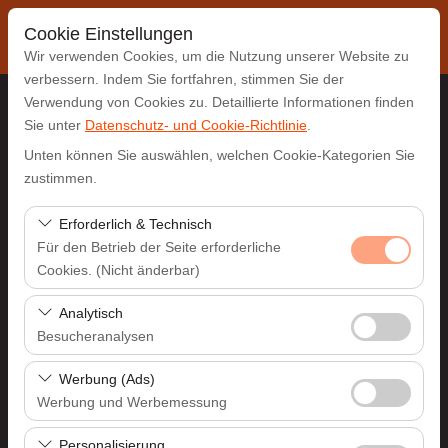
Cookie Einstellungen
Wir verwenden Cookies, um die Nutzung unserer Website zu
verbessern. Indem Sie fortfahren, stimmen Sie der
Verwendung von Cookies zu. Detaillierte Informationen finden
Sie unter
Datenschutz- und Cookie-Richtlinie
.
Abholstation
Unten können Sie auswählen, welchen Cookie-Kategorien Sie
Muğla Dalaman
zustimmen.
Erforderlich & Technisch
Eine andere Rückgabestation auswählen
Für den Betrieb der Seite erforderliche
Cookies. (Nicht änderbar)
Abholdatum & Zeit
Diese Cookies sind für das ordnungsgemäße
Analytisch
09:00
Funktionieren der Website, die Sicherheit, die
Besucheranalysen
Sitzungsverwaltung und grundlegende Funktionen
Rückgabedatum & Zeit
Diese Cookies ermöglichen es uns, zu analysieren, wie
erforderlich. Sie können nicht deaktiviert werden.
Werbung (Ads)
unsere Website genutzt wird (Besucherzahl,
Werbung und Werbemessung
09:00
meistbesuchte Seiten, Nutzerverhalten). Diese Daten
Diese Cookies ermöglichen es uns, Ihnen auf Ihre
werden verwendet, um die Leistung der Website zu
Personalisierung