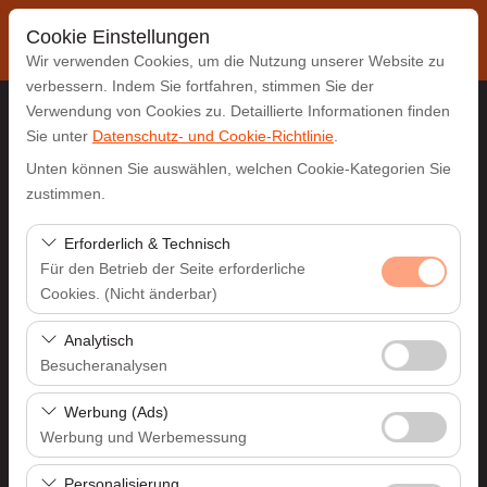
Cookie Einstellungen
Wir verwenden Cookies, um die Nutzung unserer Website zu
verbessern. Indem Sie fortfahren, stimmen Sie der
Verwendung von Cookies zu. Detaillierte Informationen finden
Sie unter
Datenschutz- und Cookie-Richtlinie
.
Abholstation
Unten können Sie auswählen, welchen Cookie-Kategorien Sie
Antalya Flughafen (AYT)
zustimmen.
Erforderlich & Technisch
Eine andere Rückgabestation auswählen
Für den Betrieb der Seite erforderliche
Cookies. (Nicht änderbar)
Abholdatum & Zeit
Diese Cookies sind für das ordnungsgemäße
Analytisch
09:00
Funktionieren der Website, die Sicherheit, die
Besucheranalysen
Sitzungsverwaltung und grundlegende Funktionen
Rückgabedatum & Zeit
Diese Cookies ermöglichen es uns, zu analysieren, wie
erforderlich. Sie können nicht deaktiviert werden.
Werbung (Ads)
unsere Website genutzt wird (Besucherzahl,
Werbung und Werbemessung
09:00
meistbesuchte Seiten, Nutzerverhalten). Diese Daten
Diese Cookies ermöglichen es uns, Ihnen auf Ihre
werden verwendet, um die Leistung der Website zu
Personalisierung