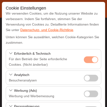
Cookie Einstellungen
Wir verwenden Cookies, um die Nutzung unserer Website zu
verbessern. Indem Sie fortfahren, stimmen Sie der
Verwendung von Cookies zu. Detaillierte Informationen finden
Sie unter
Datenschutz- und Cookie-Richtlinie
.
Abholstation
Unten können Sie auswählen, welchen Cookie-Kategorien Sie
Antalya Flughafen (AYT)
zustimmen.
Erforderlich & Technisch
Eine andere Rückgabestation auswählen
Für den Betrieb der Seite erforderliche
Cookies. (Nicht änderbar)
Abholdatum & Zeit
Diese Cookies sind für das ordnungsgemäße
Analytisch
09:00
Funktionieren der Website, die Sicherheit, die
Besucheranalysen
Sitzungsverwaltung und grundlegende Funktionen
Rückgabedatum & Zeit
Diese Cookies ermöglichen es uns, zu analysieren, wie
erforderlich. Sie können nicht deaktiviert werden.
Werbung (Ads)
unsere Website genutzt wird (Besucherzahl,
Werbung und Werbemessung
09:00
meistbesuchte Seiten, Nutzerverhalten). Diese Daten
Diese Cookies ermöglichen es uns, Ihnen auf Ihre
werden verwendet, um die Leistung der Website zu
Personalisierung