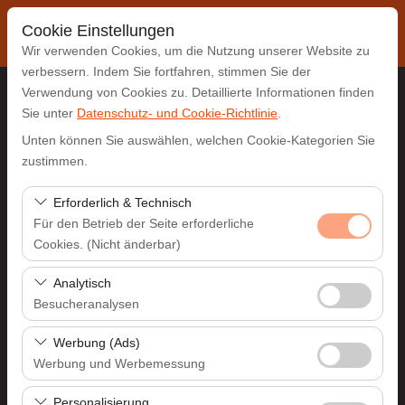
Cookie Einstellungen
Wir verwenden Cookies, um die Nutzung unserer Website zu
verbessern. Indem Sie fortfahren, stimmen Sie der
Verwendung von Cookies zu. Detaillierte Informationen finden
Sie unter
Datenschutz- und Cookie-Richtlinie
.
Abholstation
Unten können Sie auswählen, welchen Cookie-Kategorien Sie
Antalya Flughafen (AYT)
zustimmen.
Erforderlich & Technisch
Eine andere Rückgabestation auswählen
Für den Betrieb der Seite erforderliche
Cookies. (Nicht änderbar)
Abholdatum & Zeit
Diese Cookies sind für das ordnungsgemäße
Analytisch
09:00
Funktionieren der Website, die Sicherheit, die
Besucheranalysen
Sitzungsverwaltung und grundlegende Funktionen
Rückgabedatum & Zeit
Diese Cookies ermöglichen es uns, zu analysieren, wie
erforderlich. Sie können nicht deaktiviert werden.
Werbung (Ads)
unsere Website genutzt wird (Besucherzahl,
Werbung und Werbemessung
09:00
meistbesuchte Seiten, Nutzerverhalten). Diese Daten
Diese Cookies ermöglichen es uns, Ihnen auf Ihre
werden verwendet, um die Leistung der Website zu
Personalisierung