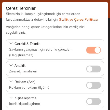
Çerez Tercihleri
Sitemizin kullanışını iyileştirmek için çerezlerden
faydalanmaktayız detaylı bilgi için
Gizlilik ve Çerez Politikası
Aşağıdan hangi çerez kategorilerine izin verdiğinizi
Alış Lokasyonu
seçebilirsiniz.
Antalya Havalimanı (AYT)
Gerekli & Teknik
Sayfanın çalışması için zorunlu çerezler.
(Değiştirilemez)
Aracı farklı bir lokasyona bırakacağım
Bu çerezler sitenin doğru şekilde çalışması, güvenlik,
Analitik
Alış Tarih & Saat
oturum yönetimi ve temel işlevler için gereklidir. Devre
Ziyaretçi analizleri
dışı bırakılamaz.
09:00
Bu çerezler, sitemizin nasıl kullanıldığını (ziyaretçi sayısı,
Reklam (Ads)
en çok ziyaret edilen sayfalar, kullanıcı davranışları)
Reklam ve reklam ölçümü
Bırakış Tarih & Saat
analiz etmemizi sağlar. Bu veriler, web sitesi
Bu çerezler, size ilgi alanlarınıza uygun kişiselleştirilmiş
performansını ölçmek ve kullanıcı deneyimini sürekli
Kişiselleştirme
09:00
reklamlar göstermemize ve reklam kampanyalarımızın
iyileştirmek için kullanılır.
İçerik kişiselleştirme
etkinliğini (gösterim sayısı, tıklama oranı) ölçmemize