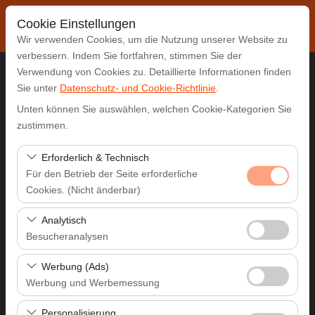
Cookie Einstellungen
Wir verwenden Cookies, um die Nutzung unserer Website zu
verbessern. Indem Sie fortfahren, stimmen Sie der
Verwendung von Cookies zu. Detaillierte Informationen finden
Sie unter
Datenschutz- und Cookie-Richtlinie
.
Abholstation
Unten können Sie auswählen, welchen Cookie-Kategorien Sie
Antalya Flughafen (AYT)
zustimmen.
Erforderlich & Technisch
Eine andere Rückgabestation auswählen
Für den Betrieb der Seite erforderliche
Cookies. (Nicht änderbar)
Abholdatum & Zeit
Diese Cookies sind für das ordnungsgemäße
Analytisch
09:00
Funktionieren der Website, die Sicherheit, die
Besucheranalysen
Sitzungsverwaltung und grundlegende Funktionen
Rückgabedatum & Zeit
Diese Cookies ermöglichen es uns, zu analysieren, wie
erforderlich. Sie können nicht deaktiviert werden.
Werbung (Ads)
unsere Website genutzt wird (Besucherzahl,
Werbung und Werbemessung
09:00
meistbesuchte Seiten, Nutzerverhalten). Diese Daten
Diese Cookies ermöglichen es uns, Ihnen auf Ihre
werden verwendet, um die Leistung der Website zu
Personalisierung