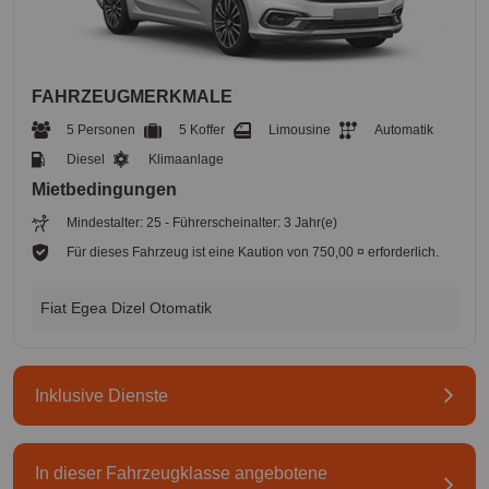
FAHRZEUGMERKMALE
5 Personen
5 Koffer
Limousine
Automatik
Diesel
Klimaanlage
Mietbedingungen
Mindestalter: 25 - Führerscheinalter: 3 Jahr(e)
Für dieses Fahrzeug ist eine Kaution von 750,00 ¤ erforderlich.
Fiat Egea Dizel Otomatik
Inklusive Dienste
In dieser Fahrzeugklasse angebotene