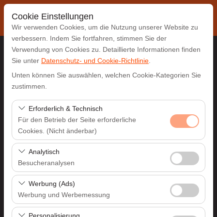
Cookie Einstellungen
Wir verwenden Cookies, um die Nutzung unserer Website zu
verbessern. Indem Sie fortfahren, stimmen Sie der
Verwendung von Cookies zu. Detaillierte Informationen finden
Sie unter
Datenschutz- und Cookie-Richtlinie
.
Abholstation
Unten können Sie auswählen, welchen Cookie-Kategorien Sie
Antalya Flughafen (AYT)
zustimmen.
Erforderlich & Technisch
Eine andere Rückgabestation auswählen
Für den Betrieb der Seite erforderliche
Cookies. (Nicht änderbar)
Abholdatum & Zeit
Diese Cookies sind für das ordnungsgemäße
Analytisch
09:00
Funktionieren der Website, die Sicherheit, die
Besucheranalysen
Sitzungsverwaltung und grundlegende Funktionen
Rückgabedatum & Zeit
Diese Cookies ermöglichen es uns, zu analysieren, wie
erforderlich. Sie können nicht deaktiviert werden.
Werbung (Ads)
unsere Website genutzt wird (Besucherzahl,
Werbung und Werbemessung
09:00
meistbesuchte Seiten, Nutzerverhalten). Diese Daten
Diese Cookies ermöglichen es uns, Ihnen auf Ihre
werden verwendet, um die Leistung der Website zu
Personalisierung